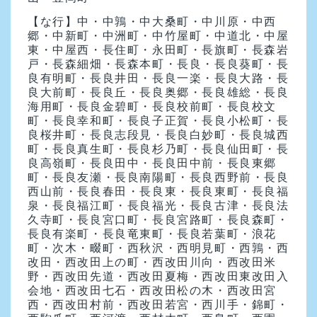
【な行】
中・中鶉・中大桑町・中川原・中西
郷・中新町・中洲町・中竹屋町・中道北・中屋
東・中屋西・長住町・永田町・長旗町・長森岩
戸・長森細畑・長森本町・長良・長良葵町・長
良有明町・長良井田・長良一楽・長良大路・長
良大前町・長良丘・長良奥郷・長良雄総・長良
海用町・長良金碧町・長良校前町・長良校文
町・長良幸和町・長良子正賀・長良小松町・長
良桜井町・長良志段見・長良白妙町・長良城西
町・長良真生町・長良杉乃町・長良仙田町・長
良高嶺町・長良田中・長良田中前・長良東郷
町・長良友瀬・長良南陽町・長良西野前・長良
西山前・長良春田・長良東・長良東町・長良福
泉・長良福江町・長良福光・長良古津・長良法
久寺町・長良宮口町・長良宮路町・長良森町・
長良有楽町・長良竜東町・長良若葉町・浪花
町・次木・畷町・西秋沢・西明見町・西鶉・西
改田・西改田上の町・西改田川向・西改田米
野・西改田先道・西改田夏梅・西改田東改田入
会地・西改田七石・西改田松の木・西改田宮
西・西改田村前・西改田若宮・西川手・錦町・