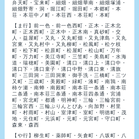
弁天町・宝来町・細畑・細畑華南・細畑塚浦・
細畑野寄・洞・堀江町・堀田町・本郷町・本
荘・本荘中ノ町・本荘西・本荘町・本町
【ま行】
前一色・前一色西町・正木・正木北
町・正木西町・正木中・正木南・真砂町・交
人・益屋町・又丸・又丸町畑・又丸津島・又丸
宮東・又丸村中・又丸柳町・松風町・松ケ枝
町・松下町・松原町・松屋町・松山町・万年
町・万力町・美江寺町・三笠町・美島町・水海
道・瑞穂町・美園町・溝口・溝口上・溝口中・
溝口下・溝口童子・溝口中野・溝口東・溝旗
町・三田洞・三田洞東・御手洗・三橋町・三ツ
又町・三歳町・美殿町・緑町・湊町・南鶉・南
柿ケ瀬・南蝉・南殿町・南本荘一条通・南本荘
二条通・南本荘三条通・南本荘四条通・宮浦
町・宮北町・都通・明神町・三輪・三輪宮前・
三輪宮西・三輪ぷりんとぴあ・向加野・村里
町・村雨町・村山・室津町・室町・明徳町・茂
地・元住町・元浜町・元町・元宮町・守口町・
森東・森西
【や行】
柳生町・薬師町・矢倉町・八坂町・八