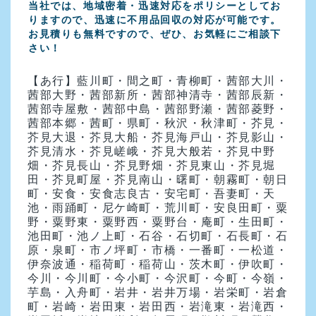
当社では、地域密着・迅速対応をポリシーとしてお
りますので、迅速に不用品回収の対応が可能です。
お見積りも無料ですので、ぜひ、お気軽にご相談下
さい！
【あ行】
藍川町・間之町・青柳町・茜部大川・
茜部大野・茜部新所・茜部神清寺・茜部辰新・
茜部寺屋敷・茜部中島・茜部野瀬・茜部菱野・
茜部本郷・茜町・県町・秋沢・秋津町・芥見・
芥見大退・芥見大船・芥見海戸山・芥見影山・
芥見清水・芥見嵯峨・芥見大般若・芥見中野
畑・芥見長山・芥見野畑・芥見東山・芥見堀
田・芥見町屋・芥見南山・曙町・朝霧町・朝日
町・安食・安食志良古・安宅町・吾妻町・天
池・雨踊町・尼ケ崎町・荒川町・安良田町・粟
野・粟野東・粟野西・粟野台・庵町・生田町・
池田町・池ノ上町・石谷・石切町・石長町・石
原・泉町・市ノ坪町・市橋・一番町・一松道・
伊奈波通・稲荷町・稲荷山・茨木町・伊吹町・
今川・今川町・今小町・今沢町・今町・今嶺・
芋島・入舟町・岩井・岩井万場・岩栄町・岩倉
町・岩崎・岩田東・岩田西・岩滝東・岩滝西・