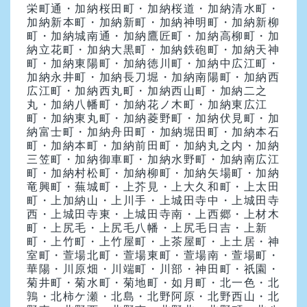
栄町通・加納桜田町・加納桜道・加納清水町・
加納新本町・加納新町・加納神明町・加納新柳
町・加納城南通・加納鷹匠町・加納高柳町・加
納立花町・加納大黒町・加納鉄砲町・加納天神
町・加納東陽町・加納徳川町・加納中広江町・
加納永井町・加納長刀堀・加納南陽町・加納西
広江町・加納西丸町・加納西山町・加納二之
丸・加納八幡町・加納花ノ木町・加納東広江
町・加納東丸町・加納菱野町・加納伏見町・加
納富士町・加納舟田町・加納堀田町・加納本石
町・加納本町・加納前田町・加納丸之内・加納
三笠町・加納御車町・加納水野町・加納南広江
町・加納村松町・加納柳町・加納矢場町・加納
竜興町・蕪城町・上芥見・上大久和町・上太田
町・上加納山・上川手・上城田寺中・上城田寺
西・上城田寺東・上城田寺南・上西郷・上材木
町・上尻毛・上尻毛八幡・上尻毛日吉・上新
町・上竹町・上竹屋町・上茶屋町・上土居・神
室町・萱場北町・萱場東町・萱場南・萱場町・
華陽・川原畑・川端町・川部・神田町・祇園・
菊井町・菊水町・菊地町・如月町・北一色・北
鶉・北柿ケ瀬・北島・北野阿原・北野西山・北