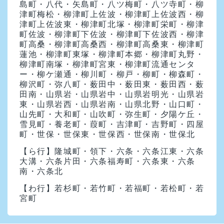
島町・八代・矢島町・八ツ梅町・八ツ寺町・柳
津町梅松・柳津町上佐波・柳津町上佐波西・柳
津町上佐波東・柳津町北塚・柳津町栄町・柳津
町佐波・柳津町下佐波・柳津町下佐波西・柳津
町高桑・柳津町高桑西・柳津町高桑東・柳津町
蓮池・柳津町東塚・柳津町本郷・柳津町丸野・
柳津町南塚・柳津町宮東・柳津町流通センタ
ー・柳ケ瀬通・柳川町・柳戸・柳町・柳森町・
柳沢町・弥八町・薮田中・薮田東・薮田西・薮
田南・山県岩・山県岩中・山県岩明光・山県岩
東・山県岩西・山県岩南・山県北野・山口町・
山先町・大和町・山吹町・弥生町・夕陽ケ丘・
雪見町・養老町・葭町・吉津町・吉野町・四屋
町・世保・世保東・世保西・世保南・世保北
【ら行】
隆城町・領下・六条・六条江東・六条
大溝・六条片田・六条福寿町・六条東・六条
南・六条北
【わ行】
若杉町・若竹町・若福町・若松町・若
宮町