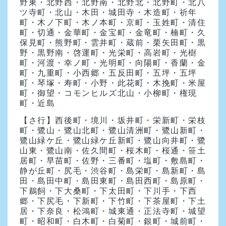
野東・北野西・北野南・北野北・北野町・北八
ツ寺町・北山・木田・城田寺・木造町・祈年
町・木ノ下町・木ノ本町・京町・玉姓町・清住
町・切通・金華町・金宝町・金竜町・楠町・久
保見町・熊野町・雲井町・蔵前・栗矢田町・黒
野・黒野南・啓運町・光栄町・高岩町・光樹
町・河渡・幸ノ町・光明町・向陽町・香蘭・金
町・九重町・小西郷・五反田町・五坪・五坪
町・琴塚・寿町・小野・此花町・木挽町・米屋
町・御望・コモンヒルズ北山・小柳町・権現
町・近島
【さ行】
西後町・境川・坂井町・栄新町・栄枝
町・鷺山・鷺山北町・鷺山清洲町・鷺山新町・
鷺山緑ケ丘・鷺山緑ケ丘新町・鷺山向井町・鷺
山東・鷺山南・佐久間町・桜木町・桜通・笹土
居町・早苗町・佐野・三番町・塩町・敷島町・
静が丘町・尻毛・渋谷町・島栄町・島新町・島
田・島田中町・島田東町・島田西町・島原町・
下鵜飼・下大桑町・下太田町・下川手・下西
郷・下尻毛・下新町・下竹町・下茶屋町・下土
居・下奈良・松鴻町・城東通・正法寺町・城望
町・昭和町・白木町・白菊町・銀町・城前町・