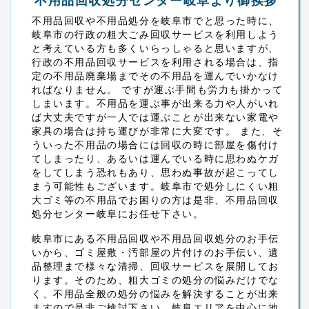
不用品回収処分センター岐阜より御挨拶
不用品回収や不用品処分を岐阜市でと思った時に、
岐阜市の行政の粗大ごみ回収サービスを利用しよう
と考えている方も多くいらっしゃると思いますが、
行政の不用品回収サービスを利用される場合は、指
定の不用品廃棄場までその不用品を運んでいかなけ
ればなりません。 ですが運ぶ手間も労力も掛かって
しまいます。不用品を運ぶ事が出来る力や人がいれ
ば大丈夫ですが一人では運ぶことが出来ない家電や
家具の場合は持ち運びが非常に大変です。 また、そ
ういった不用品の場合には回収の時に部屋を傷付け
てしまったり、あるいは運んでいる時に思わぬケガ
をしてしまう恐れもあり、思わぬ事故が起こってし
まう可能性もございます。岐阜市で処分しにくい粗
大ゴミ等の不用品でお困りの方は是非、不用品回収
処分センター岐阜にお任せ下さい。
岐阜市にある不用品回収や不用品回収処分のお手伝
いから、ゴミ屋敷・汚部屋の片付けのお手伝い、遺
品整理まで様々な清掃、回収サービスを展開してお
ります。そのため、粗大ゴミの処分の悩みだけでな
く、不用品全般の処分の悩みを解決することが出来
ますので是非ご検討下さい。岐阜エリアを中心に地