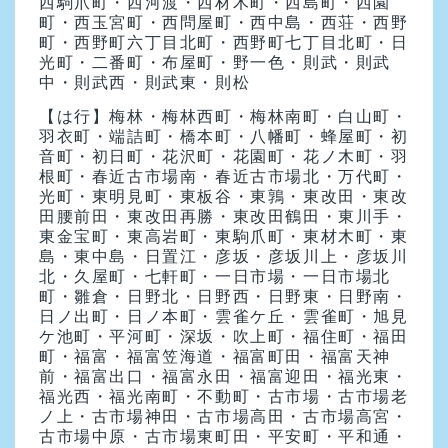
西駒爪町・西河渡・西材木町・西島町・西園
町・西玉宮町・西問屋町・西中島・西荘・西野
町・西野町六丁目北町・西野町七丁目北町・日
光町・二番町・布屋町・野一色・則武・則武
中・則武西・則武東・則松
【は行】
梅林・梅林西町・梅林南町・白山町・
羽衣町・端詰町・橋本町・八幡町・蜂屋町・初
音町・初日町・花沢町・花園町・花ノ木町・羽
根町・春近古市場南・春近古市場北・万代町・
光町・東明見町・東板谷・東鶉・東改田・東改
田腰前田・東改田再勝・東改田鶴田・東川手・
東金宝町・東高岩町・東駒爪町・東材木町・東
島・東中島・日置江・彦坂・彦坂川上・彦坂川
北・久屋町・七軒町・一日市場・一日市場北
町・雛倉・日野北・日野西・日野東・日野南・
日ノ出町・日ノ本町・雲雀ケ丘・雲雀町・旭見
ケ池町・平河町・深坂・吹上町・福住町・福田
町・福富・福富笠海道・福富町田・福富天神
前・福富出口・福富永田・福富迎田・福光東・
福光西・福光南町・不動町・古市場・古市場老
ノ上・古市場神田・古市場高田・古市場高宮・
古市場中原・古市場東町田・平安町・平和通・