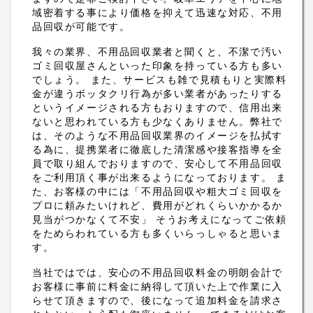
域密着する事により価格を抑えて迅速な対応、不用
品回収が可能です。
我々の業界、不用品回収業者と聞くと、不潔で汚い
ゴミ回収屋さんといった印象を持っている方も多い
でしょう。 また、サービスも雑で見積もりと実際料
金が違うボッタクリ行為が多い業者があったりする
というイメージされる方もおりますので、信用出来
ないと思われている方も少なくありません。弊社で
は、そのような不用品回収業界のイメージを払拭す
る為に、提携業者に徹底した清潔感や接客指導を全
員で取り組んでおりますので、安心して不用品回収
をご利用頂く事が出来るようになっております。 ま
た、お客様の中には「不用品回収や粗大ゴミ回収を
プロに頼みたいけれど、費用がどれくらいかかるか
見当がつかなくて不安」 そうお考えになってご依頼
をためらわれている方も多くいらっしゃると思いま
す。
当社ではでは、安心の不用品回収料金の明朗会計で
お客様に事前に料金に納得して頂いた上で作業に入
らせて頂きますので、後になって追加料金を請求さ
Copyright (C) 不用品回収処分センター岐阜