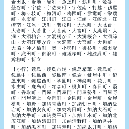
岩田坂・岩地・岩利・魚屋町・鵜川町・鶯谷・
鶯谷町・宇佐・宇佐東町・宇佐南・打越・靱屋
町・梅ケ枝町・梅河町・梅園町・雲竜町・栄扇
町・永楽町・江川町・江口・江崎・江崎北・江
崎南・江添・戎町・老松町・大池町・大蔵台・
大倉町・大菅北・大菅南・大富町・大縄場・大
洞・大洞柏台・大洞桐が丘・大洞桜台・大洞緑
山・大洞紅葉が丘・大洞西・大宮町・大柳町・
大脇・沖ノ橋町・奥・小熊町・御杉町・織田塚
町・織田町・御浪町・雄総桜町・雄総緑町・雄
総柳町・折立
【か行】
鏡島・鏡島市場・鏡島精華・鏡島町・
鏡島中・鏡島西・鏡島南・鏡岩・鍵屋中町・鍵
屋東町・鍵屋西町・学園町・神楽町・花月町・
水主町・鹿島町・粕森町・梶川町・春日町・霞
町・香取町・門屋・門屋門・門屋勢引・門屋野
崎・門屋溝上・金岡町・金園町・金屋町・金屋
横町・加野・加納青藤町・加納朝日町・加納愛
宕町・加納安良町・加納梅田町・加納大石町・
加納大手町・加納奥平町・加納上本町・加納北
広江町・加納清田町・加納清野町・加納沓井
町・加納黒木町・加納寿町・加納坂井町・加納