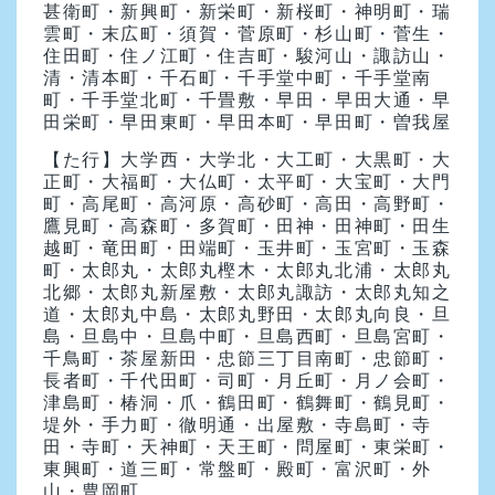
甚衛町・新興町・新栄町・新桜町・神明町・瑞
雲町・末広町・須賀・菅原町・杉山町・菅生・
住田町・住ノ江町・住吉町・駿河山・諏訪山・
清・清本町・千石町・千手堂中町・千手堂南
町・千手堂北町・千畳敷・早田・早田大通・早
田栄町・早田東町・早田本町・早田町・曽我屋
【た行】
大学西・大学北・大工町・大黒町・大
正町・大福町・大仏町・太平町・大宝町・大門
町・高尾町・高河原・高砂町・高田・高野町・
鷹見町・高森町・多賀町・田神・田神町・田生
越町・竜田町・田端町・玉井町・玉宮町・玉森
町・太郎丸・太郎丸樫木・太郎丸北浦・太郎丸
北郷・太郎丸新屋敷・太郎丸諏訪・太郎丸知之
道・太郎丸中島・太郎丸野田・太郎丸向良・旦
島・旦島中・旦島中町・旦島西町・旦島宮町・
千鳥町・茶屋新田・忠節三丁目南町・忠節町・
長者町・千代田町・司町・月丘町・月ノ会町・
津島町・椿洞・爪・鶴田町・鶴舞町・鶴見町・
堤外・手力町・徹明通・出屋敷・寺島町・寺
田・寺町・天神町・天王町・問屋町・東栄町・
東興町・道三町・常盤町・殿町・富沢町・外
山・豊岡町