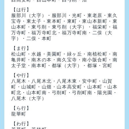
【は行】
服部川（大字）・服部川・光町・東老原・東久
宝寺・東太子・東本町・東町・東山本新町・東
山本町・東弓削・東弓削（大字）・福栄町・福
万寺町・福万寺町北・福万寺町南・二俣（大
字）・二俣・本町
【ま行】
松山町・水越・美園町・緑ヶ丘・南植松町・南
亀井町・南木の本・南久宝寺・南小阪合町・南
太子堂・南本町・都塚（大字）・都塚・宮町
【や行】
八尾木・八尾木北・八尾木東・安中町・山賀
町・山城町・山畑・山本高安町・山本町・山本
町北・山本町南・弓削町・弓削町南・陽光園・
八尾木（大字）
【ら行】
龍華町
【わ行】