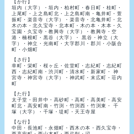
【か行】
垣内（大字）・垣内・柏村町・春日町・桂町・
上尾町・上之島町北・上之島町南・亀井町・萱
振町・楽音寺（大字）・楽音寺・北亀井町・北
木の本・北久宝寺・北本町・木の本・木本・久
宝園・久宝寺・教興寺（大字）・教興寺・空
港・楠根町・黒谷（大字）・ 黒谷・神立（大
字）・神立・光南町・大字郡川・郡川・小阪合
町・小畑町
【さ行】
幸町・栄町・桜ヶ丘・佐堂町・志紀町・志紀町
西・志紀町南・渋川町・清水町・新家町・ 神
宮寺・神宮寺（大字）・神武町・末広町・荘内
町
【た行】
太子堂・田井中・高砂町・高町・高美町・高安
町北・高安町南・竹渕・竹渕西・竹渕東・ 千
塚（大字）・千塚・堤町・天王寺屋
【な行】
中田・長池町・永畑町・西木の本・西久宝寺・
西高安町・西山本町・西弓削・沼