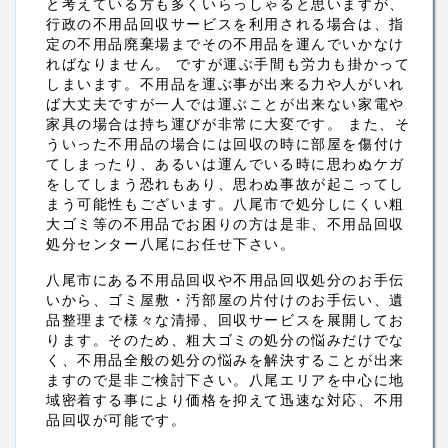
と考えている方も多くいらっしゃると思いますが、
行政の不用品回収サービスを利用される場合は、指
定の不用品廃棄場までその不用品を運んでいかなけ
ればなりません。 ですが運ぶ手間も労力も掛かって
しまいます。不用品を運ぶ事が出来る力や人がいれ
ば大丈夫ですが一人では運ぶことが出来ない家電や
家具の場合は持ち運びが非常に大変です。 また、そ
ういった不用品の場合には回収の時に部屋を傷付け
てしまったり、あるいは運んでいる時に思わぬケガ
をしてしまう恐れもあり、思わぬ事故が起こってし
まう可能性もございます。八尾市で処分しにくい粗
大ゴミ等の不用品でお困りの方は是非、不用品回収
処分センター八尾にお任せ下さい。
八尾市にある不用品回収や不用品回収処分のお手伝
いから、ゴミ屋敷・汚部屋の片付けのお手伝い、遺
品整理まで様々な清掃、回収サービスを展開してお
ります。そのため、粗大ゴミの処分の悩みだけでな
く、不用品全般の処分の悩みを解決することが出来
ますので是非ご検討下さい。八尾エリアを中心に地
域密着する事により価格を抑えて迅速な対応、不用
品回収が可能です。