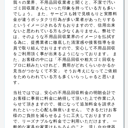
我々の業界、不用品回収業者と聞くと、不潔で汚い
ゴミ回収屋さんといった印象を持っている方も多い
でしょう。 また、サービスも雑で見積もりと実際料
金が違うボッタクリ行為が多い業者があったりする
というイメージされる方もおりますので、信用出来
ないと思われている方も少なくありません。弊社で
は、そのような不用品回収業界のイメージを払拭す
る為に、提携業者に徹底した清潔感や接客指導を全
員で取り組んでおりますので、安心して不用品回収
をご利用頂く事が出来るようになっております。 ま
た、お客様の中には「不用品回収や粗大ゴミ回収を
プロに頼みたいけれど、費用がどれくらいかかるか
見当がつかなくて不安」 そうお考えになってご依頼
をためらわれている方も多くいらっしゃると思いま
す。
当社ではでは、安心の不用品回収料金の明朗会計で
お客様に事前に料金に納得して頂いた上で作業に入
らせて頂きますので、後になって追加料金を請求さ
れたといった心配も御座いません。 できるだけお客
様のご負担を減らせるように工夫しておりますの
で、リーズナブルな料金でご利用いただけます。 一
般的な家具や家電はもちろんのこと、流し台や便器